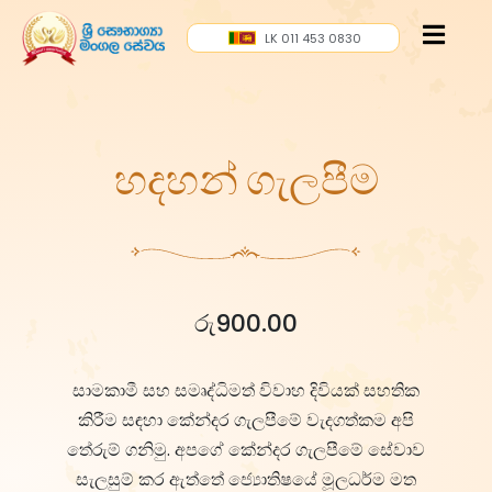
LK 011 453 0830
හදහන් ගැලපීම
රු
900.00
සාමකාමී සහ සමෘද්ධිමත් විවාහ දිවියක් සහතික
කිරීම සඳහා කේන්දර ගැලපීමේ වැදගත්කම අපි
තේරුම් ගනිමු. අපගේ කේන්දර ගැලපීමේ සේවාව
සැලසුම් කර ඇත්තේ ජ්‍යොතිෂයේ මූලධර්ම මත