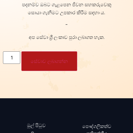
පදනම්ව ඔබට ගැළපෙන ජීවන සහකරුවෙකු
සොයා ගැනීමට උපකාර කිරීම සඳහා ය.
-
අප සේවා ශ්‍රී ලංකාව පුරා ලබාගත හැක.
සේවාව ලබාගන්න
මුල් පිටුව
පෞද්ගලිකත්ව